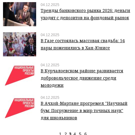
04.12.2025
Тренды банковского рынка 2026: деньги
уходят с депозитов на фондовый рынок
04.12.2025
В Газе состоялась массовая свадьба: 54
пары поженились в Хан-Юнисе
04.12.2025
В Курчалоевском районе развивается
добровольческое движение среди
молодежи
04.12.2025
В Ачхой-Мартане прогремел "Научный
бум: Погружение в мир точных наук"
для школьников
1
2
3
4
5
6