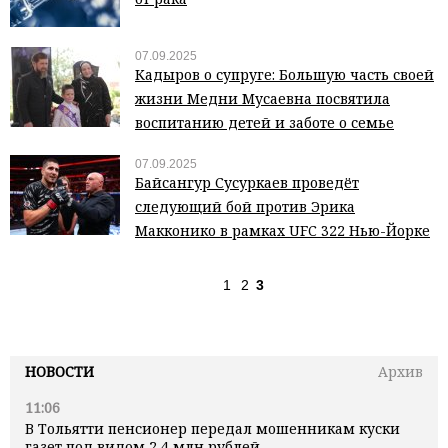
07.09.2025
Кадыров о супруге: Большую часть своей
жизни Медни Мусаевна посвятила
воспитанию детей и заботе о семье
07.09.2025
Байсангур Сусуркаев проведёт
следующий бой против Эрика
Макконико в рамках UFC 322 Нью-Йорке
1
2
3
НОВОСТИ
Архив
11:06
В Тольятти пенсионер передал мошенникам куски
газет под видом 2,4 млн рублей