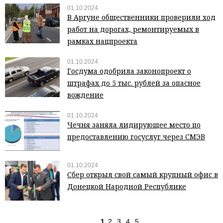
01.10.2024
В Аргуне общественники проверили ход
работ на дорогах, ремонтируемых в
рамках нацпроекта
01.10.2024
Госдума одобрила законопроект о
штрафах до 5 тыс. рублей за опасное
вождение
01.10.2024
Чечня заняла лидирующее место по
предоставлению госуслуг через СМЭВ
01.10.2024
Сбер открыл свой самый крупный офис в
Донецкой Народной Республике
1
2
3
4
5