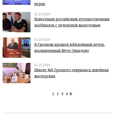
играх
01.10.2024
Известный российский путешественник
пообщался с чеченской молодежью
01.10.2024
В Грозном прошел юбилейный вечер,
посвященный Мусе Овхадову
01.10.2024
Школе №6 Грозного открылась швейная
мастерская
1
2
3
4
5