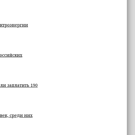
ектроэнергии
российских
ли заплатить 190
овек, среди них