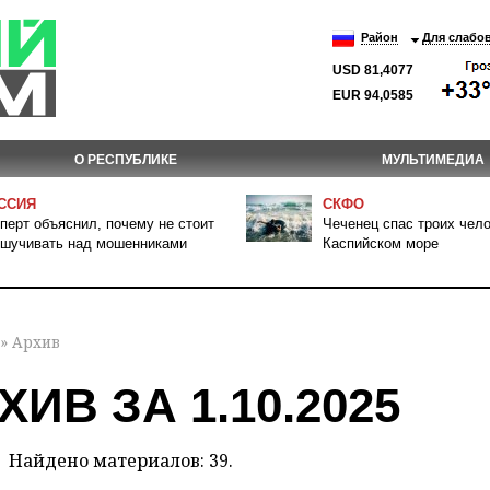
Район
Для слабо
USD 81,4077
EUR 94,0585
О РЕСПУБЛИКЕ
МУЛЬТИМЕДИА
ССИЯ
СКФО
перт объяснил, почему не стоит
Чеченец спас троих чело
шучивать над мошенниками
Каспийском море
» Архив
ХИВ ЗА 1.10.2025
Найдено материалов: 39.