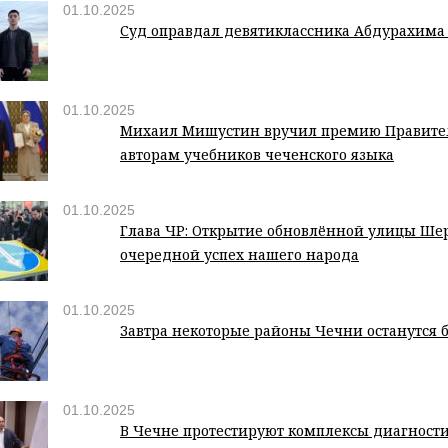
01.10.2025
Суд оправдал девятиклассника Абдурахима
01.10.2025
Михаил Мишустин вручил премию Правите
авторам учебников чеченского языка
01.10.2025
Глава ЧР: Открытие обновлённой улицы Шер
очередной успех нашего народа
01.10.2025
Завтра некоторые районы Чечни останутся б
01.10.2025
В Чечне протестируют комплексы диагности