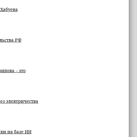
 Хабуева
льства РФ
ипова – это
ез электричества
ки на базе ИИ