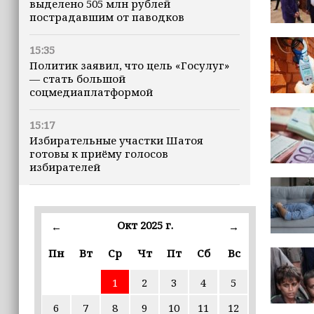
выделено 505 млн рублей
пострадавшим от паводков
15:35
Политик заявил, что цель «Госулуг»
— стать большой
соцмедиаплатформой
15:17
Избирательные участки Шатоя
готовы к приёму голосов
избирателей
15:02
Турция, Саудовская Аравия и
Окт 2025 г.
←
→
Пакистан подписали «Мекканское
соглашение» о коллективной обороне
Пн
Вт
Ср
Чт
Пт
Сб
Вс
14:58
1
2
3
4
5
Кадыров: сдача в плен становится
для многих военнослужащих ВСУ
6
7
8
9
10
11
12