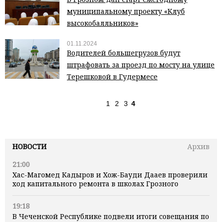
муниципальному проекту «Клуб
высокобалльников»
01.11.2024
Водителей большегрузов будут
штрафовать за проезд по мосту на улице
Терешковой в Гудермесе
1
2
3
4
НОВОСТИ
Архив
21:00
Хас-Магомед Кадыров и Хож-Бауди Дааев проверили
ход капитального ремонта в школах Грозного
19:18
В Чеченской Республике подвели итоги совещания по