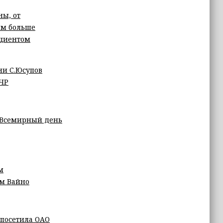
ны, от
 им больше
ациентом
ни С.Юсупов
 ЧР
 Всемирный день
м
м Вайно
посетила ОАО