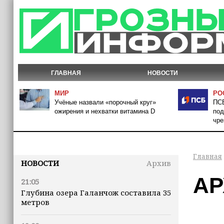
ГЛАВНАЯ
НОВОСТИ
МИР
РО
Учёные назвали «порочный круг»
ПСБ
ожирения и нехватки витамина D
под
чре
Главная
НОВОСТИ
Архив
АР
21:05
Глубина озера Галанчож составила 35
метров