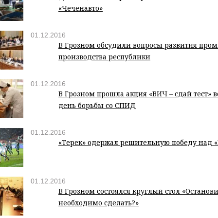
«Чеченавто»
01.12.2016
В Грозном обсудили вопросы развития про
производства республики
01.12.2016
В Грозном прошла акция «ВИЧ – сдай тест»
день борьбы со СПИД
01.12.2016
«Терек» одержал решительную победу над 
01.12.2016
В Грозном состоялся круглый стол «Останов
необходимо сделать?»