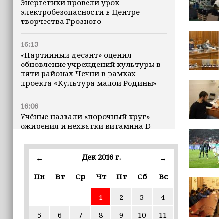
Энергетики провели урок
электробезопасности в Центре
творчества Грозного
16:13
«Партийный десант» оценил
обновление учреждений культуры в
пяти районах Чечни в рамках
проекта «Культура малой Родины»
16:06
Учёные назвали «порочный круг»
ожирения и нехватки витамина D
16:00
Дек 2016 г.
←
→
В Чеченской Республике начинается
история профессионального хоккея
Пн
Вт
Ср
Чт
Пт
Сб
Вс
15:55
1
2
3
4
В Чеченской Республики
избирательные комиссии
5
6
7
8
9
10
11