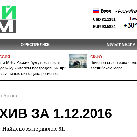
Район
Для слабо
USD 81,1291
EUR 93,5824
О РЕСПУБЛИКЕ
МУЛЬТИМЕДИА
ССИЯ
СКФО
 и МЧС России будут оказывать
Чеченец спас троих чело
держку жителям пострадавших при
Каспийском море
звычайных ситуациях регионов
» Архив
ХИВ ЗА 1.12.2016
Найдено материалов: 61.