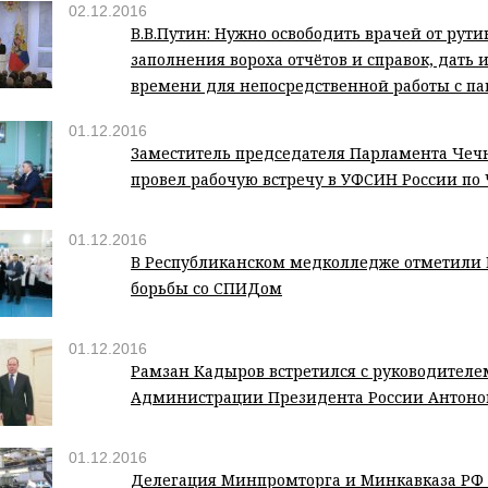
02.12.2016
В.В.Путин: Нужно освободить врачей от рути
заполнения вороха отчётов и справок, дать
времени для непосредственной работы с п
01.12.2016
Заместитель председателя Парламента Чеч
провел рабочую встречу в УФСИН России по
01.12.2016
В Республиканском медколледже отметили
борьбы со СПИДом
01.12.2016
Рамзан Кадыров встретился с руководителе
Администрации Президента России Антоно
01.12.2016
Делегация Минпромторга и Минкавказа РФ 