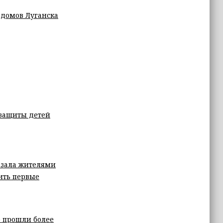
 домов Луганска
защиты детей
азала жителями
оить первые
ю прошли более