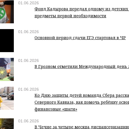
01.06.2026
Фонд Кадырова передал одному из детских
предметы первой необходимости
01.06.2026
Основной период сдачи ЕГЭ стартовал в ЧР
01.06.2026
В Грозном отметили Международный день 
01.06.2026
Ко Дню защиты детей команда Сбера расск
Северного Кавказа, как помочь ребёнку осв
финансовые «шаги»
01.06.2026
В Чечне за четыре месяца диспансеризаци