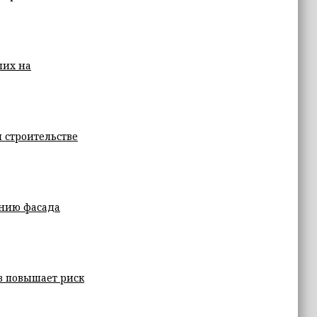
ших на
 строительстве
ению фасада
в повышает риск