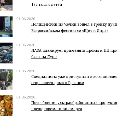
172 тысяч детей
01.06.2026
Полицейский из Чечни вошел в тройку луч
Всероссийском фестивале «Щит и Лира»
01.06.2026
NASA планирует применять дроны и ИИ при
базы на Луне
01.06.2026
Специалисты уже приступили к восстановл
сгоревшего дома в Грозном
01.06.2026
Потребление ультраобработанных продукто
преждевременной смерти