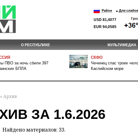
Район
Для слабо
USD 81,4077
EUR 94,0585
О РЕСПУБЛИКЕ
МУЛЬТИМЕДИА
ССИЯ
СКФО
ы ПВО за ночь сбили 397
Чеченец спас троих чело
аинских БПЛА
Каспийском море
» Архив
ХИВ ЗА 1.6.2026
Найдено материалов: 33.