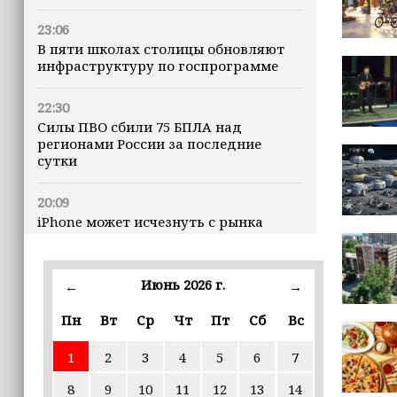
23:06
В пяти школах столицы обновляют
инфраструктуру по госпрограмме
22:30
Силы ПВО сбили 75 БПЛА над
регионами России за последние
сутки
20:09
iPhone может исчезнуть с рынка
19:37
9 августа в Грозном пройдет дрифт-
Июнь 2026 г.
←
→
фестиваль
Пн
Вт
Ср
Чт
Пт
Сб
Вс
17:30
1
2
3
4
5
6
7
Эксперт объяснил, почему не стоит
подшучивать над мошенниками
8
9
10
11
12
13
14