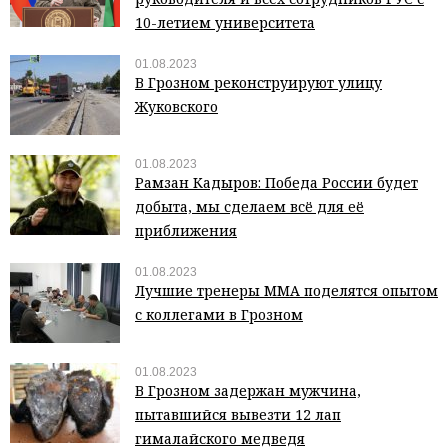
10-летием университета
01.08.2023
В Грозном реконструируют улицу
Жуковского
01.08.2023
Рамзан Кадыров: Победа России будет
добыта, мы сделаем всё для её
приближения
01.08.2023
Лучшие тренеры ММА поделятся опытом
с коллегами в Грозном
01.08.2023
В Грозном задержан мужчина,
пытавшийся вывезти 12 лап
гималайского медведя