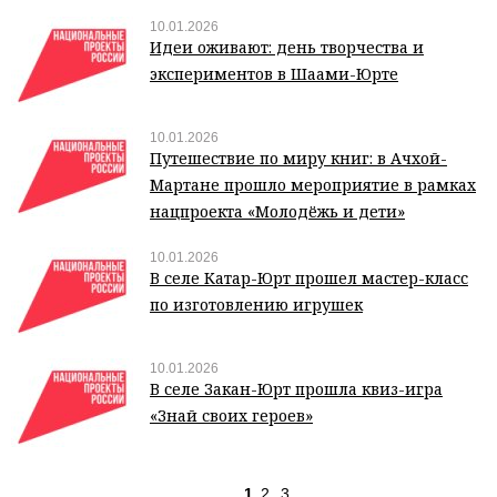
10.01.2026
Идеи оживают: день творчества и
экспериментов в Шаами-Юрте
10.01.2026
Путешествие по миру книг: в Ачхой-
Мартане прошло мероприятие в рамках
нацпроекта «Молодёжь и дети»
10.01.2026
В селе Катар-Юрт прошел мастер-класс
по изготовлению игрушек
10.01.2026
В селе Закан-Юрт прошла квиз-игра
«Знай своих героев»
1
2
3