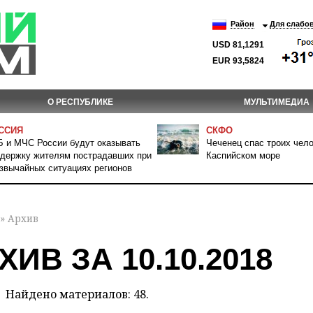
Район
Для слабо
USD 81,1291
EUR 93,5824
О РЕСПУБЛИКЕ
МУЛЬТИМЕДИА
ССИЯ
СКФО
 и МЧС России будут оказывать
Чеченец спас троих чело
держку жителям пострадавших при
Каспийском море
звычайных ситуациях регионов
» Архив
ХИВ ЗА 10.10.2018
Найдено материалов: 48.