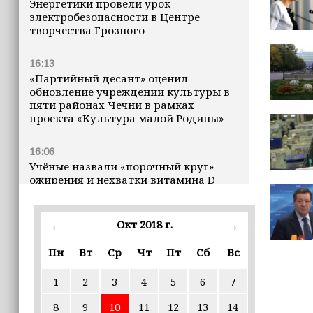
Энергетики провели урок
электробезопасности в Центре
творчества Грозного
16:13
«Партийный десант» оценил
обновление учреждений культуры в
пяти районах Чечни в рамках
проекта «Культура малой Родины»
16:06
Учёные назвали «порочный круг»
ожирения и нехватки витамина D
16:00
Окт 2018 г.
←
→
В Чеченской Республике начинается
история профессионального хоккея
Пн
Вт
Ср
Чт
Пт
Сб
Вс
15:55
1
2
3
4
5
6
7
В Чеченской Республики
избирательные комиссии
8
9
10
11
12
13
14