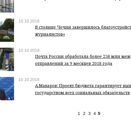
10.10.2018
В столице Чечни завершилось благоустройст
журналистов»
10.10.2018
Почта России обработала более 258 млн м
отправлений за 9 месяцев 2018 года
10.10.2018
А.Макаров: Проект бюджета гарантирует вы
государством всех социальных обязательств
1
2
3
4
5