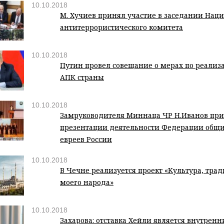
10.10.2018
М. Хучиев принял участие в заседании Нац
антитеррористического комитета
10.10.2018
Путин провел совещание о мерах по реализ
АПК страны
10.10.2018
Замруководителя Миннаца ЧР Н.Иванов при
презентации деятельности Федерации общ
евреев России
10.10.2018
В Чечне реализуется проект «Культура, тра
моего народа»
10.10.2018
Захарова: отставка Хейли является внутре