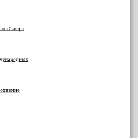
во «Сквера
еждународных
полнение