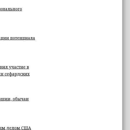
ионального
ации потенциала
нял участие в
ин сефардских
диции, обычаи
нним делом США