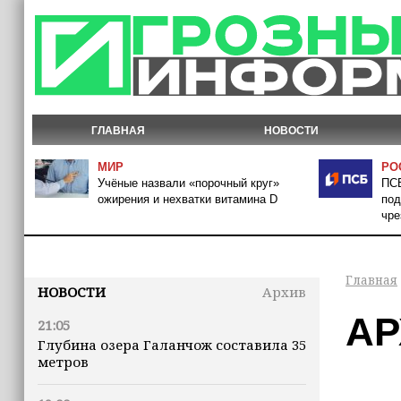
ГЛАВНАЯ
НОВОСТИ
МИР
РО
Учёные назвали «порочный круг»
ПСБ
ожирения и нехватки витамина D
под
чре
Главная
НОВОСТИ
Архив
АР
21:05
Глубина озера Галанчож составила 35
метров