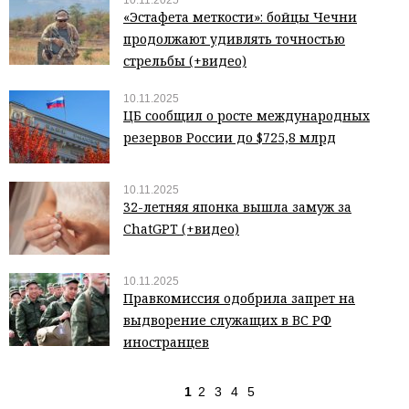
10.11.2025
«Эстафета меткости»: бойцы Чечни
продолжают удивлять точностью
стрельбы (+видео)
10.11.2025
ЦБ сообщил о росте международных
резервов России до $725,8 млрд
10.11.2025
32-летняя японка вышла замуж за
ChatGPT (+видео)
10.11.2025
Правкомиссия одобрила запрет на
выдворение служащих в ВС РФ
иностранцев
1
2
3
4
5