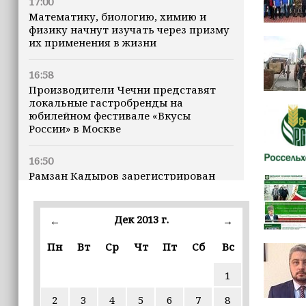
17:00
Математику, биологию, химию и
физику начнут изучать через призму
их применения в жизни
16:58
Производители Чечни представят
локальные гастробренды на
юбилейном фестивале «Вкусы
России» в Москве
16:50
Рамзан Кадыров зарегистрирован
кандидатом на должность Главы ЧР
Дек 2013 г.
16:47
←
→
Почему кошки заранее чувствуют
Пн
Вт
Ср
Чт
Пт
Сб
Вс
землетрясения, рассказала
ветеринар
1
16:12
2
3
4
5
6
7
8