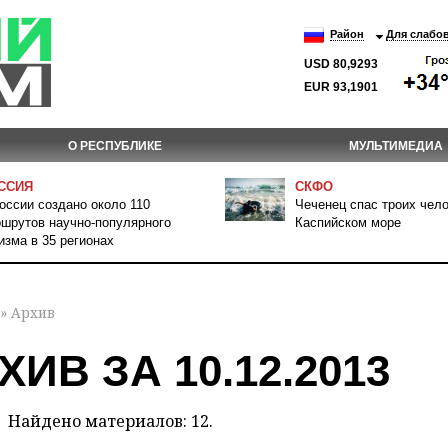
Район
Для слабо
USD 80,9293
EUR 93,1901
О РЕСПУБЛИКЕ
МУЛЬТИМЕДИА
ССИЯ
СКФО
оссии создано около 110
Чеченец спас троих чело
шрутов научно-популярного
Каспийском море
изма в 35 регионах
» Архив
ХИВ ЗА 10.12.2013
Найдено материалов: 12.