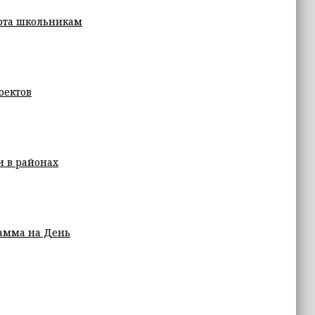
рта школьникам
оектов
и в районах
рамма на День