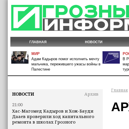
ГЛАВНАЯ
НОВОСТИ
МИР
РО
Адам Кадыров помог исполнить мечту
В Р
мальчика, пережившего ужасы войны в
мар
Палестине
тур
Главная
НОВОСТИ
Архив
АР
21:00
Хас-Магомед Кадыров и Хож-Бауди
Дааев проверили ход капитального
ремонта в школах Грозного