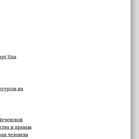
рт Visa
есурсов на
Чеченской
ства и правам
рав человека