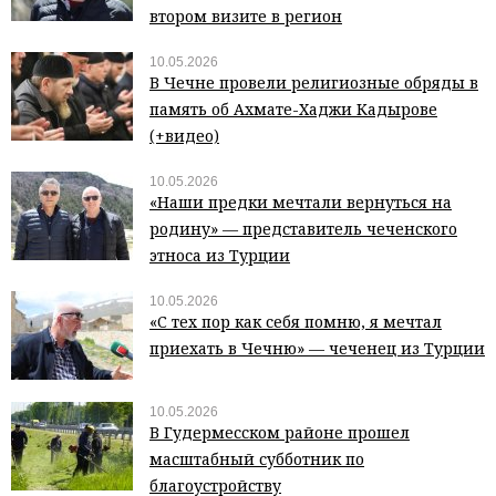
втором визите в регион
10.05.2026
В Чечне провели религиозные обряды в
память об Ахмате-Хаджи Кадырове
(+видео)
10.05.2026
«Наши предки мечтали вернуться на
родину» — представитель чеченского
этноса из Турции
10.05.2026
«С тех пор как себя помню, я мечтал
приехать в Чечню» — чеченец из Турции
10.05.2026
В Гудермесском районе прошел
масштабный субботник по
благоустройству