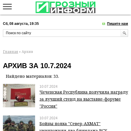
Сб, 08 августа, 19:35
Пишите нам
Главная
» Архив
АРХИВ ЗА 10.7.2024
Найдено материалов: 33.
10.07.2024
Чеченская Республика получила награду
за лучший стенд на выставке-форуме
"Россия"
10.07.2024
Бойцы полка "Север-АХМАТ"
уничтожили два блиндажа ВСУ