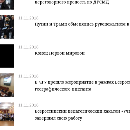
переговорного процесса по ДРСМД
11.11.2018
Путин и Трамп обменялись рукопожатием в
11.11.2018
Конец Первой мировой
11.11.2018
В ЧГУ прошло мероприятие в рамках Всерос
географического диктанта
11.11.2018
Всероссийский педагогический хакатон «Уч
завершил свою работу