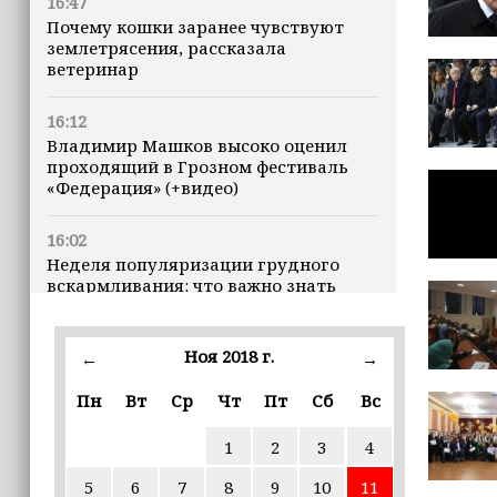
16:47
Почему кошки заранее чувствуют
землетрясения, рассказала
ветеринар
16:12
Владимир Машков высоко оценил
проходящий в Грозном фестиваль
«Федерация» (+видео)
16:02
Неделя популяризации грудного
вскармливания: что важно знать
молодым мамам
Ноя 2018 г.
15:39
←
→
«Единая Россия» провела в Чеченской
Пн
Вт
Ср
Чт
Пт
Сб
Вс
Республике серию спортивных
мероприятий в преддверии Дня
физкультурника
1
2
3
4
5
6
7
8
9
10
11