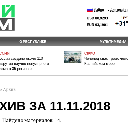
Район
Для слабо
USD 80,9293
EUR 93,1901
О РЕСПУБЛИКЕ
МУЛЬТИМЕДИА
ССИЯ
СКФО
оссии создано около 110
Чеченец спас троих чело
шрутов научно-популярного
Каспийском море
изма в 35 регионах
» Архив
ХИВ ЗА 11.11.2018
Найдено материалов: 14.