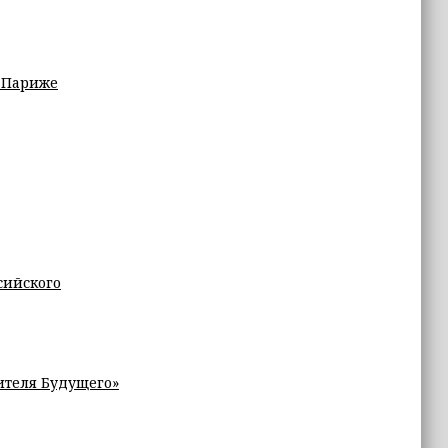
 Париже
сийского
ителя Будущего»