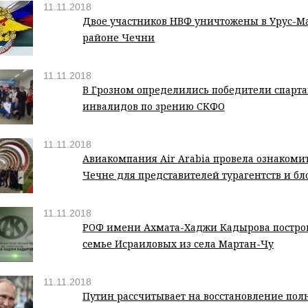
11.11.2018
Двое участников НВФ уничтожены в Урус-М
районе Чечни
11.11.2018
В Грозном определились победители спарт
инвалидов по зрению СКФО
11.11.2018
Авиакомпания Air Arabia провела ознакоми
Чечне для представителей турагентств и бл
11.11.2018
РОФ имени Ахмата-Хаджи Кадырова постро
семье Исраиловых из села Мартан-Чу
11.11.2018
Путин рассчитывает на восстановление по