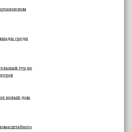
артановском
акиады среди
тельный тур по
огеров
ил новый дом
лномасштабного