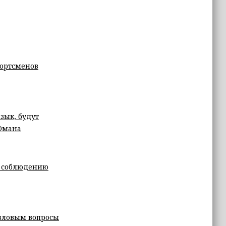
портсменов
зык, будут
Омана
е соблюдению
зловым вопросы