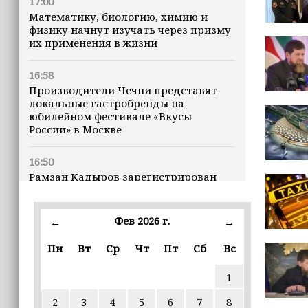
17:00
Математику, биологию, химию и
физику начнут изучать через призму
их применения в жизни
16:58
Производители Чечни представят
локальные гастробренды на
юбилейном фестивале «Вкусы
России» в Москве
16:50
Рамзан Кадыров зарегистрирован
кандидатом на должность Главы ЧР
Фев 2026 г.
16:47
←
→
Почему кошки заранее чувствуют
Пн
Вт
Ср
Чт
Пт
Сб
Вс
землетрясения, рассказала
ветеринар
1
16:12
2
3
4
5
6
7
8