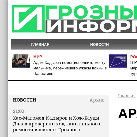
ГЛАВНАЯ
НОВОСТИ
МИР
РО
Адам Кадыров помог исполнить мечту
В Р
мальчика, пережившего ужасы войны в
мар
Палестине
тур
Главная
НОВОСТИ
Архив
АР
21:00
Хас-Магомед Кадыров и Хож-Бауди
Дааев проверили ход капитального
ремонта в школах Грозного