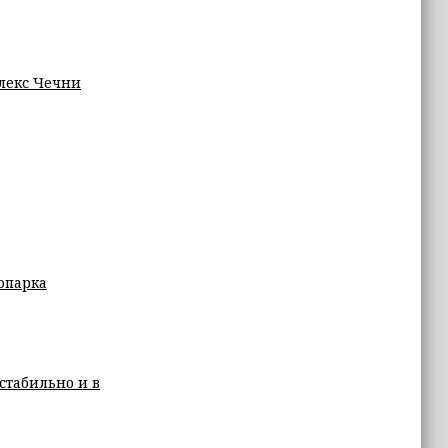
лекс Чечни
опарка
 стабильно и в