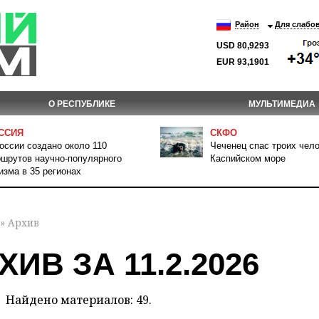
Район
Для слабо
USD 80,9293
EUR 93,1901
О РЕСПУБЛИКЕ
МУЛЬТИМЕДИА
ССИЯ
СКФО
оссии создано около 110
Чеченец спас троих чело
шрутов научно-популярного
Каспийском море
изма в 35 регионах
» Архив
ХИВ ЗА 11.2.2026
Найдено материалов: 49.