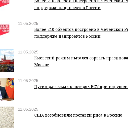
Более 210 объектов построено в Чеченской 
поддержке нацпроектов России
11.05.2025
Более 210 объектов построено в Чеченской 
поддержке нацпроектов России
11.05.2025
Киевский режим пытался сорвать празднова
Москве
11.05.2025
Путин рассказал о потерях ВСУ при наруше
11.05.2025
США возобновили поставки риса в Россию