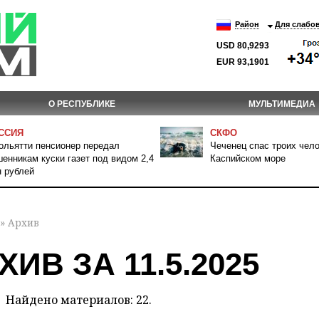
Район
Для слабо
USD 80,9293
EUR 93,1901
О РЕСПУБЛИКЕ
МУЛЬТИМЕДИА
ССИЯ
СКФО
ольятти пенсионер передал
Чеченец спас троих чело
енникам куски газет под видом 2,4
Каспийском море
 рублей
» Архив
ХИВ ЗА 11.5.2025
Найдено материалов: 22.