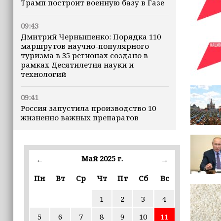
Трамп построит военную базу в Газе
09:43
Дмитрий Чернышенко: Порядка 110
маршрутов научно-популярного
туризма в 35 регионах создано в
рамках Десятилетия науки и
технологий
09:41
Россия запустила производство 10
жизненно важных препаратов
09:36
В ЧГПУ стартовала стажировка для
Май 2025 г.
←
→
студентов из Ирака и Иордании
Пн
Вт
Ср
Чт
Пт
Сб
Вс
09:28
ПВО за ночь сбила 203 украинских
1
2
3
4
БПЛА
5
6
7
8
9
10
11