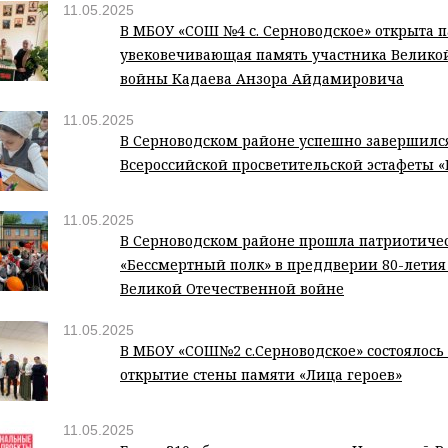
11.05.2025
В МБОУ «СОШ №4 с. Серноводское» открыта п
увековечивающая память участника Велико
войны Кадаева Анзора Айдамировича
11.05.2025
В Серноводском районе успешно завершился
Всероссийской просветительской эстафеты
11.05.2025
В Серноводском районе прошла патриотиче
«Бессмертный полк» в преддверии 80-летия
Великой Отечественной войне
11.05.2025
В МБОУ «СОШ№2 с.Серноводское» состоялось
открытие стены памяти «Лица героев»
11.05.2025