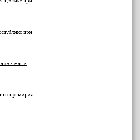
Республике при
Республике при
ние 9 мая в
нии перемирия