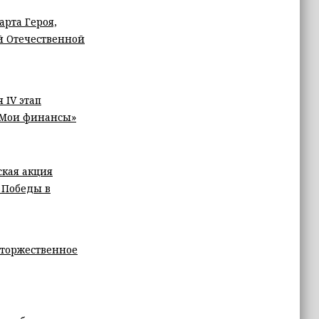
арта Героя,
й Отечественной
 IV этап
 «Мои финансы»
ская акция
 Победы в
 торжественное