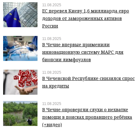
11.08.2025
ЕС перевел Киеву 1,6 миллиарда евро
доходов от замороженных активов
России
11.08.2025
В Чечне впервые применили
инновационную систему МАРС для
биопсии лимфоузлов
11.08.2025
В Чеченской Республике снизился спрос
на кредиты
11.08.2025
В Чечне опровергли слухи о нехватке
помощи в поисках пропавшего ребёнка
(+видео)