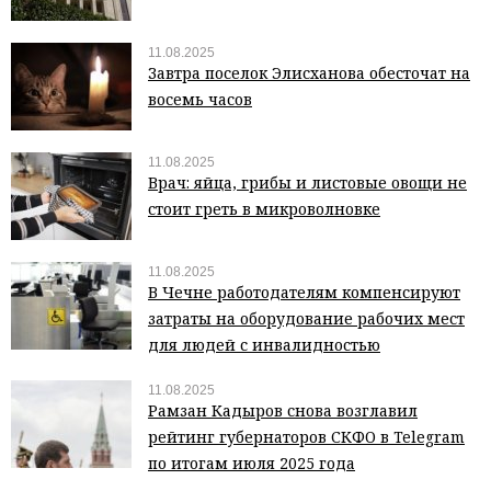
11.08.2025
Завтра поселок Элисханова обесточат на
восемь часов
11.08.2025
Врач: яйца, грибы и листовые овощи не
стоит греть в микроволновке
11.08.2025
В Чечне работодателям компенсируют
затраты на оборудование рабочих мест
для людей с инвалидностью
11.08.2025
Рамзан Кадыров снова возглавил
рейтинг губернаторов СКФО в Telegram
по итогам июля 2025 года