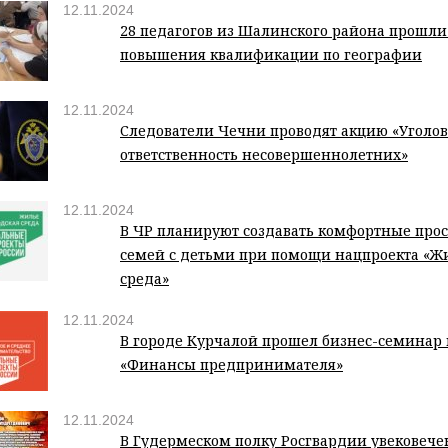
12.11.2024
28 педагогов из Шалинского района прошли
повышения квалификации по географии
12.11.2024
Следователи Чечни проводят акцию «Уголо
ответственность несовершеннолетних»
12.11.2024
В ЧР планируют создавать комфортные прос
семей с детьми при помощи нацпроекта «Жи
среда»
12.11.2024
В городе Курчалой прошел бизнес-семинар 
«Финансы предпринимателя»
12.11.2024
В Гудермеском полку Росгвардии увековече