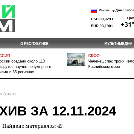
Район
Для слабо
USD 80,9293
EUR 93,1901
О РЕСПУБЛИКЕ
МУЛЬТИМЕДИА
ССИЯ
СКФО
оссии создано около 110
Чеченец спас троих чело
шрутов научно-популярного
Каспийском море
изма в 35 регионах
» Архив
ХИВ ЗА 12.11.2024
Найдено материалов: 45.