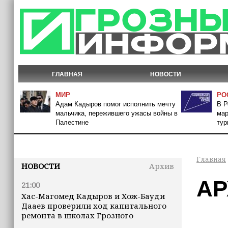
ГЛАВНАЯ
НОВОСТИ
МИР
РО
Адам Кадыров помог исполнить мечту
В Р
мальчика, пережившего ужасы войны в
мар
Палестине
тур
Главная
НОВОСТИ
Архив
АР
21:00
Хас-Магомед Кадыров и Хож-Бауди
Дааев проверили ход капитального
ремонта в школах Грозного