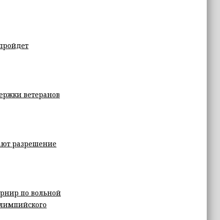
 пройдет
ержки ветеранов
чают разрешение
урнир по вольной
олимпийского