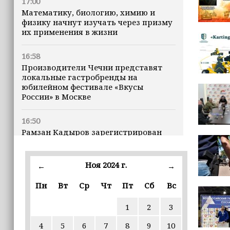
17:00
Математику, биологию, химию и
физику начнут изучать через призму
их применения в жизни
16:58
Производители Чечни представят
локальные гастробренды на
юбилейном фестивале «Вкусы
России» в Москве
16:50
Рамзан Кадыров зарегистрирован
кандидатом на должность Главы ЧР
Ноя 2024 г.
16:47
←
→
Почему кошки заранее чувствуют
Пн
Вт
Ср
Чт
Пт
Сб
Вс
землетрясения, рассказала
ветеринар
1
2
3
16:12
4
5
6
7
8
9
10