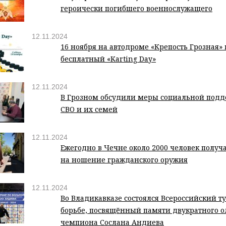
героически погибшего военнослужащего
12.11.2024
16 ноября на автодроме «Крепость Грозная»
бесплатный «Karting Day»
12.11.2024
В Грозном обсудили меры социальной подд
СВО и их семей
12.11.2024
Ежегодно в Чечне около 2000 человек полу
на ношение гражданского оружия
12.11.2024
Во Владикавказе состоялся Всероссийский т
борьбе, посвящённый памяти двукратного 
чемпиона Сослана Андиева