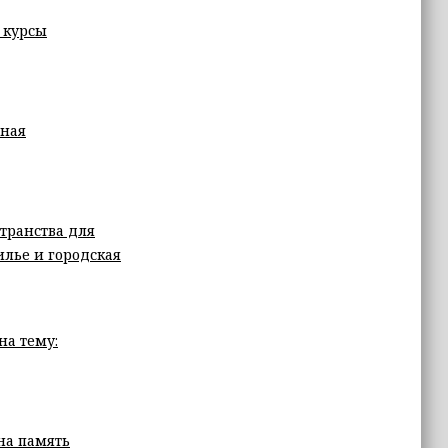
 курсы
вная
транства для
лье и городская
на тему:
на память