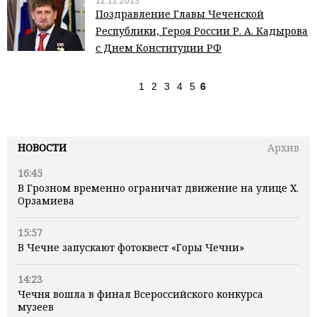
12.12.2013
Поздравление Главы Чеченской
Республики, Героя России Р. А. Кадырова
с Днем Конституции РФ
1
2
3
4
5
6
НОВОСТИ
Архив
16:45
В Грозном временно ограничат движение на улице Х.
Орзамиева
15:57
В Чечне запускают фотоквест «Горы Чечни»
14:23
Чечня вошла в финал Всероссийского конкурса
музеев