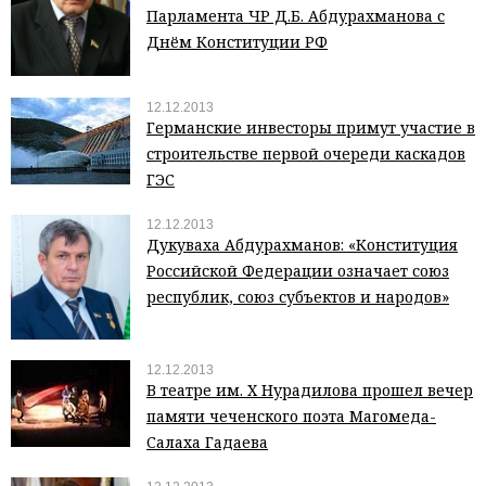
Парламента ЧР Д.Б. Абдурахманова с
Днём Конституции РФ
12.12.2013
Германские инвесторы примут участие в
строительстве первой очереди каскадов
ГЭС
12.12.2013
Дукуваха Абдурахманов: «Конституция
Российской Федерации означает союз
республик, союз субъектов и народов»
12.12.2013
В театре им. Х Нурадилова прошел вечер
памяти чеченского поэта Магомеда-
Салаха Гадаева