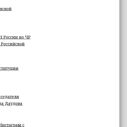
енской
 России по ЧР
 Российской
ституции
седателя
да Даудова
Инстаграм с