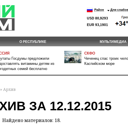
Район
Для слабо
USD 80,9293
EUR 93,1901
О РЕСПУБЛИКЕ
МУЛЬТИМЕДИА
ССИЯ
СКФО
утаты Госдумы предложили
Чеченец спас троих чело
доставлять витамины детям из
Каспийском море
годетных семей бесплатно
» Архив
ХИВ ЗА 12.12.2015
Найдено материалов: 18.