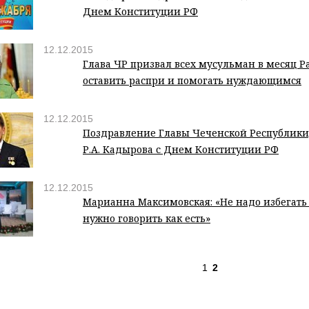
Днем Конституции РФ
12.12.2015
Глава ЧР призвал всех мусульман в месяц Р
оставить распри и помогать нуждающимся
12.12.2015
Поздравление Главы Чеченской Республики,
Р.А. Кадырова с Днем Конституции РФ
12.12.2015
Марианна Максимовская: «Не надо избегать 
нужно говорить как есть»
1
2