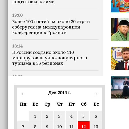
подготовке к зиме
19:00
Более 100 гостей из около 20 стран
соберутся на международной
конференции в Грозном
18:14
В России создано около 110
маршрутов научно-популярного
туризма в 35 регионах
18:05
Адам Кадыров помог исполнить
мечту мальчика, пережившего ужасы
Дек 2015 г.
←
→
войны в Палестине
Пн
Вт
Ср
Чт
Пт
Сб
Вс
17:00
Математику, биологию, химию и
1
2
3
4
5
6
физику начнут изучать через призму
их применения в жизни
7
8
9
10
11
12
13