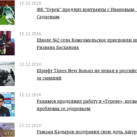
12.12.2016
ФК "Терек" продлит контракты с Ивановым,
Садаевым
12.12.2016
Школе №2 села Комсомольское присвоили и
Ризвана Басханова
12.12.2016
Шрифт Times New Roman не попал в российс
за санкций
12.12.2016
Рахимов продолжит работу в «Тереке», несм
проблемы со здоровьем
12.12.2016
Рамзан Кадыров поздравил свою дочь Ашур