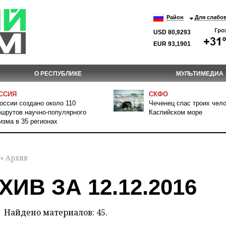
Район
Для слабо
USD 80,9293
EUR 93,1901
О РЕСПУБЛИКЕ
МУЛЬТИМЕДИА
ССИЯ
СКФО
оссии создано около 110
Чеченец спас троих чело
шрутов научно-популярного
Каспийском море
изма в 35 регионах
» Архив
ХИВ ЗА 12.12.2016
Найдено материалов: 45.