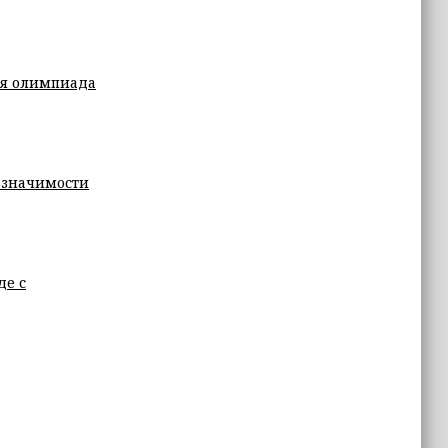
ая олимпиада
 значимости
де с