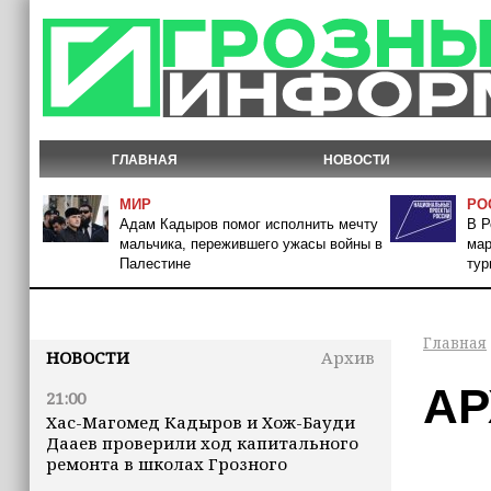
ГЛАВНАЯ
НОВОСТИ
МИР
РО
Адам Кадыров помог исполнить мечту
В Р
мальчика, пережившего ужасы войны в
мар
Палестине
тур
Главная
НОВОСТИ
Архив
АР
21:00
Хас-Магомед Кадыров и Хож-Бауди
Дааев проверили ход капитального
ремонта в школах Грозного