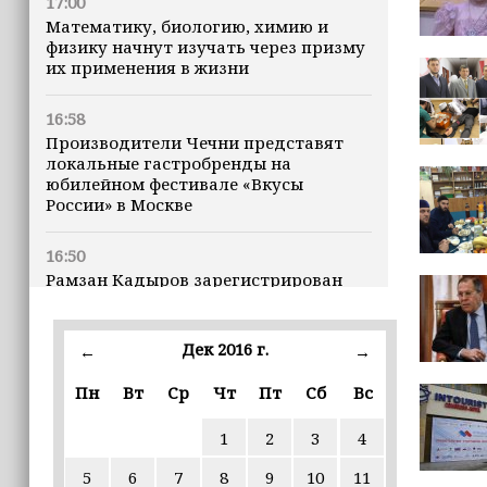
17:00
Математику, биологию, химию и
физику начнут изучать через призму
их применения в жизни
16:58
Производители Чечни представят
локальные гастробренды на
юбилейном фестивале «Вкусы
России» в Москве
16:50
Рамзан Кадыров зарегистрирован
кандидатом на должность Главы ЧР
Дек 2016 г.
16:47
←
→
Почему кошки заранее чувствуют
Пн
Вт
Ср
Чт
Пт
Сб
Вс
землетрясения, рассказала
ветеринар
1
2
3
4
16:12
5
6
7
8
9
10
11