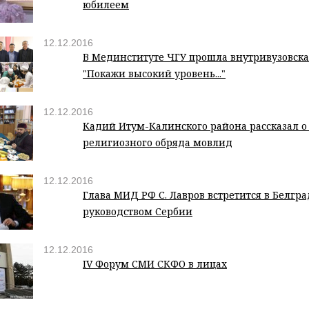
юбилеем
12.12.2016
В Мединституте ЧГУ прошла внутривузовск
"Покажи высокий уровень..."
12.12.2016
Кадий Итум-Калинского района рассказал о
религиозного обряда мовлид
12.12.2016
Глава МИД РФ С. Лавров встретится в Белгра
руководством Сербии
12.12.2016
IV Форум СМИ СКФО в лицах