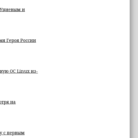
 Уциевым и
мя Героя России
кую ОС Linux из-
отря на
у с первым