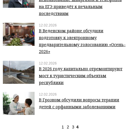
на ЕГЭ приведёт к печальным
последствиям
12.02.2026
В Веденском районе обсудили
подготовку к электронному
предварительному голосованию «Осень–
2026»
12.02.2026
В 2026 году капитально отремонтируют
мост к туристическим объектам
республики
12.02.2026
В Грозном обсудили вопросы терапии
детей с орфанными заболеваниями
1
2
3
4