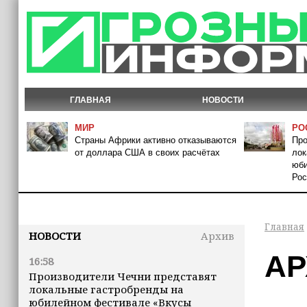
ГЛАВНАЯ
НОВОСТИ
МИР
РО
Страны Африки активно отказываются
Про
от доллара США в своих расчётах
лок
юби
Рос
Главная
НОВОСТИ
Архив
АР
16:58
Производители Чечни представят
локальные гастробренды на
юбилейном фестивале «Вкусы