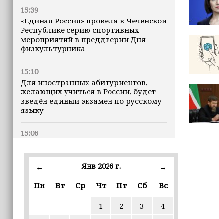
15:39
«Единая Россия» провела в Чеченской
Республике серию спортивных
мероприятий в преддверии Дня
физкультурника
15:10
Для иностранных абитуриентов,
желающих учиться в России, будет
введён единый экзамен по русскому
языку
15:06
В Чечне закупили около 190 тысяч
новых учебников для школ
Янв 2026 г.
←
→
14:45
Пн
Вт
Ср
Чт
Пт
Сб
Вс
Страны Африки активно
отказываются от доллара США в
своих расчётах
1
2
3
4