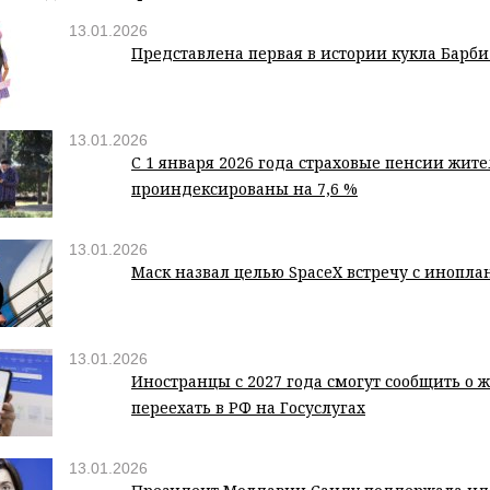
13.01.2026
Представлена первая в истории кукла Барби
13.01.2026
С 1 января 2026 года страховые пенсии жит
проиндексированы на 7,6 %
13.01.2026
Маск назвал целью SpaceX встречу с инопл
13.01.2026
Иностранцы с 2027 года смогут сообщить о 
переехать в РФ на Госуслугах
13.01.2026