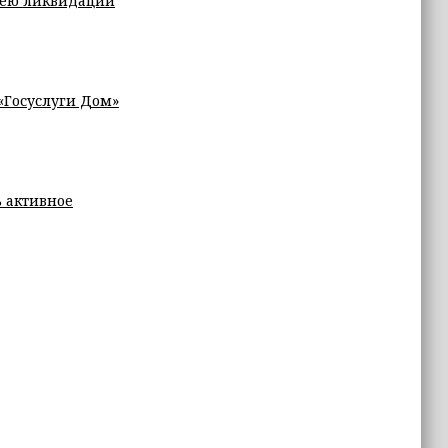
дею ликвидации
«Госуслуги Дом»
 активное