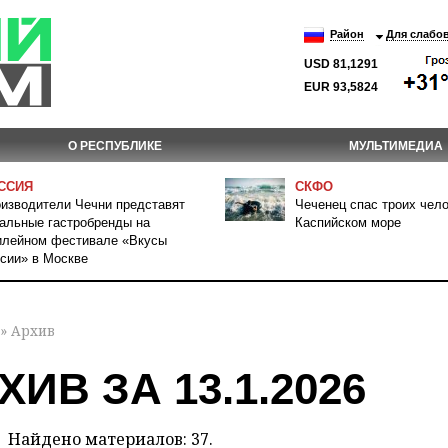
Район
Для слабо
USD 81,1291
EUR 93,5824
О РЕСПУБЛИКЕ
МУЛЬТИМЕДИА
ССИЯ
СКФО
изводители Чечни представят
Чеченец спас троих чело
альные гастробренды на
Каспийском море
лейном фестивале «Вкусы
сии» в Москве
» Архив
ХИВ ЗА 13.1.2026
Найдено материалов: 37.