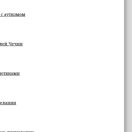
 с аутизмом
елей Чечни
анетянами
желании