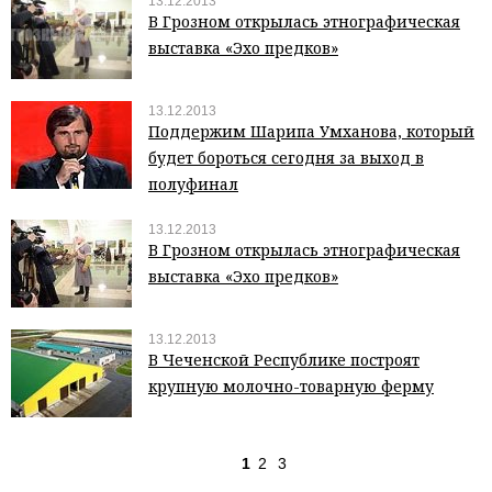
13.12.2013
В Грозном открылась этнографическая
выставка «Эхо предков»
13.12.2013
Поддержим Шарипа Умханова, который
будет бороться сегодня за выход в
полуфинал
13.12.2013
В Грозном открылась этнографическая
выставка «Эхо предков»
13.12.2013
В Чеченской Республике построят
крупную молочно-товарную ферму
1
2
3