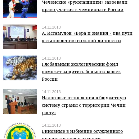
Чеченские «рукопашники» завоевали
право участия в чемпионате России
14.11.2013
А. Истамулов: «Вера и знания - два пути
к становлению сильной личности»
14.11.2013
Глобальный экологический фонд
поможет защитить больших кошек
России
14.11.2013
Налоговые отчисления в бюджетную
систему страны с территории Чечни
растут
14.11.2013
Виновные в избиение осужденного
предстали перед законом