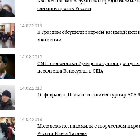
Косачев назвал безумными предлагаемые 
санкции против России
14.02.2019
В Грозном обсудили вопросы взаимодейст
движений
14.02.2019
СМИ: сторонники Гуайдо получили доступ к
посольства Венесуэлы в США
14.02.2019
16 февраля в Польше состоится турнир АСA 
14.02.2019
Молодежь познакомили с творчеством наро
России Илеса Татаева