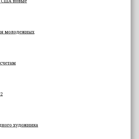
в США новые
вия молодежных
 счетам
92
дного художника