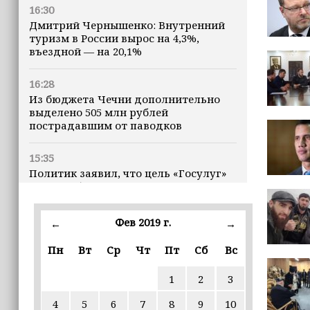
16:30
Дмитрий Чернышенко: Внутренний
туризм в России вырос на 4,3%,
въездной — на 20,1%
16:28
Из бюджета Чечни дополнительно
выделено 505 млн рублей
пострадавшим от паводков
15:35
Политик заявил, что цель «Госулуг»
— стать большой
соцмедиаплатформой
Фев 2019 г.
←
→
15:17
Избирательные участки Шатоя
Пн
Вт
Ср
Чт
Пт
Сб
Вс
готовы к приёму голосов
избирателей
1
2
3
4
5
6
7
8
9
10
15:02