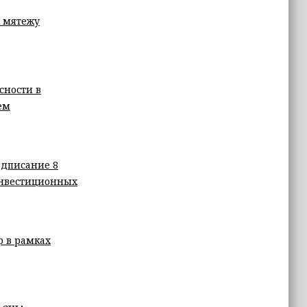
к мятежу
сности в
ем
одписание 8
инвестиционных
 в рамках