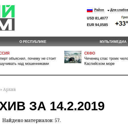
Район
Для слабо
USD 81,4077
EUR 94,0585
О РЕСПУБЛИКЕ
МУЛЬТИМЕДИА
ССИЯ
СКФО
перт объяснил, почему не стоит
Чеченец спас троих чело
шучивать над мошенниками
Каспийском море
» Архив
ХИВ ЗА 14.2.2019
Найдено материалов: 57.