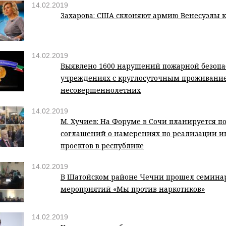
14.02.2019
Захарова: США склоняют армию Венесуэлы 
14.02.2019
Выявлено 1600 нарушений пожарной безопа
учреждениях с круглосуточным проживани
несовершеннолетних
14.02.2019
М. Хучиев: На Форуме в Сочи планируется п
соглашений о намерениях по реализации 
проектов в республике
14.02.2019
В Шатойском районе Чечни прошел семинар
мероприятий «Мы против наркотиков»
14.02.2019