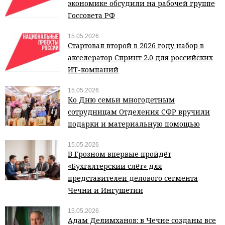
экономике обсудили на рабочей группе
Госсовета РФ
15.05.2026
Стартовал второй в 2026 году набор в
акселератор Спринт 2.0 для российских
ИТ-компаний
15.05.2026
Ко Дню семьи многодетным
сотрудницам Отделения СФР вручили
подарки и материальную помощью
15.05.2026
В Грозном впервые пройдёт
«Бухгалтерский слёт» для
представителей делового сегмента
Чечни и Ингушетии
15.05.2026
Адам Делимханов: в Чечне созданы все