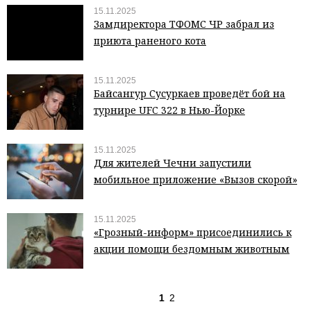
15.11.2025
Замдиректора ТФОМС ЧР забрал из
приюта раненого кота
15.11.2025
Байсангур Сусуркаев проведёт бой на
турнире UFC 322 в Нью-Йорке
15.11.2025
Для жителей Чечни запустили
мобильное приложение «Вызов скорой»
15.11.2025
«Грозный-информ» присоединились к
акции помощи бездомным животным
1
2