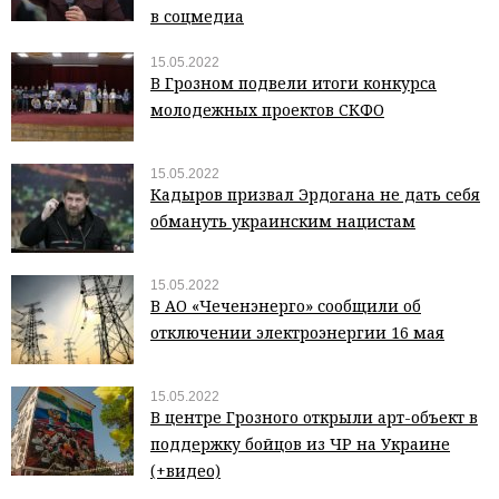
в соцмедиа
15.05.2022
В Грозном подвели итоги конкурса
молодежных проектов СКФО
15.05.2022
Кадыров призвал Эрдогана не дать себя
обмануть украинским нацистам
15.05.2022
В АО «Чеченэнерго» сообщили об
отключении электроэнергии 16 мая
15.05.2022
В центре Грозного открыли арт-объект в
поддержку бойцов из ЧР на Украине
(+видео)