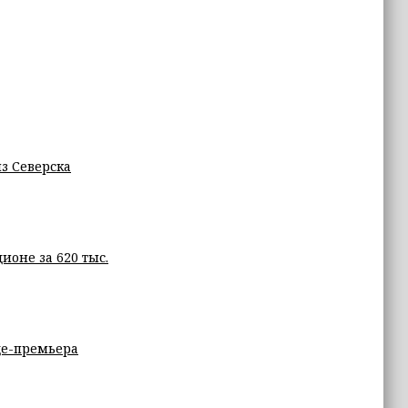
з Северска
ионе за 620 тыс.
це-премьера