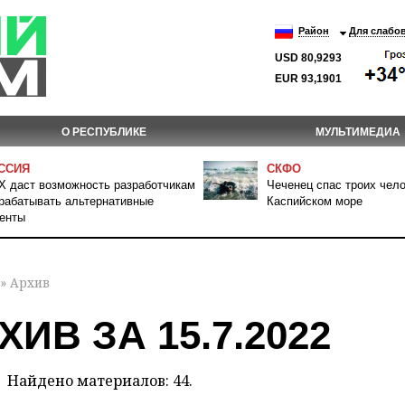
Район
Для слабо
USD 80,9293
EUR 93,1901
О РЕСПУБЛИКЕ
МУЛЬТИМЕДИА
ССИЯ
СКФО
 даст возможность разработчикам
Чеченец спас троих чело
рабатывать альтернативные
Каспийском море
енты
» Архив
ХИВ ЗА 15.7.2022
Найдено материалов: 44.