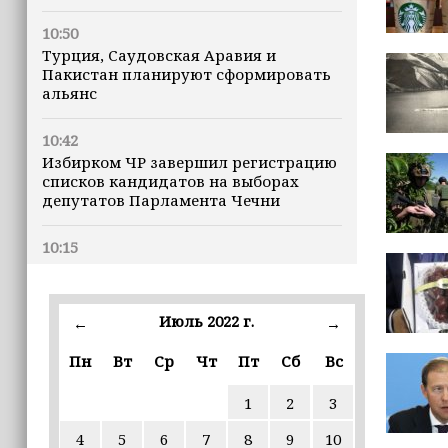
10:50
Турция, Саудовская Аравия и
Пакистан планируют сформировать
альянс
10:42
Избирком ЧР завершил регистрацию
списков кандидатов на выборах
депутатов Парламента Чечни
10:15
В России уровень средней зарплаты
заметно вырос
Июль 2022 г.
←
→
10:00
Апты Алаудинов: Потери ВСУ
Пн
Вт
Ср
Чт
Пт
Сб
Вс
приближаются к отметке в 2,5
миллиона человек
1
2
3
4
5
6
7
8
9
10
09:52