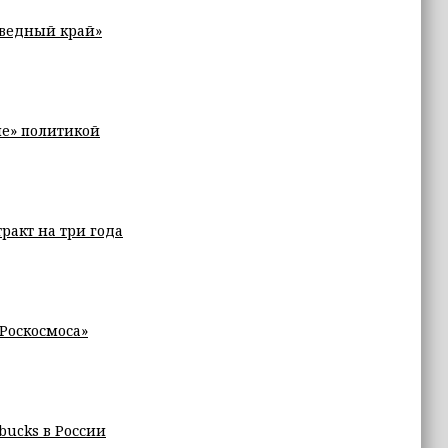
оведный край»
ие» политикой
ракт на три года
Роскосмоса»
bucks в России