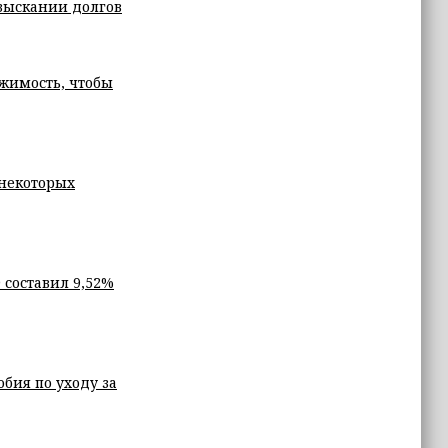
зыскании долгов
жимость, чтобы
 некоторых
 составил 9,52%
бия по уходу за