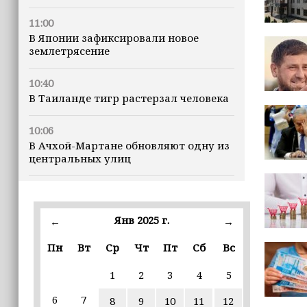
11:00
В Японии зафиксировали новое
землетрясение
10:40
В Таиланде тигр растерзал человека
10:06
В Ачхой-Мартане обновляют одну из
центральных улиц
09:52
Минтруд ЧР усилит контроль за
качеством социальных услуг
Янв 2025 г.
←
→
Пн
Вт
Ср
Чт
Пт
Сб
Вс
09:41
Муфтий Ставропольского края
1
2
3
4
5
отметил вклад Ахмата-Хаджи
Кадырова в восстановление Чечни
6
7
8
9
10
11
12
(+видео)