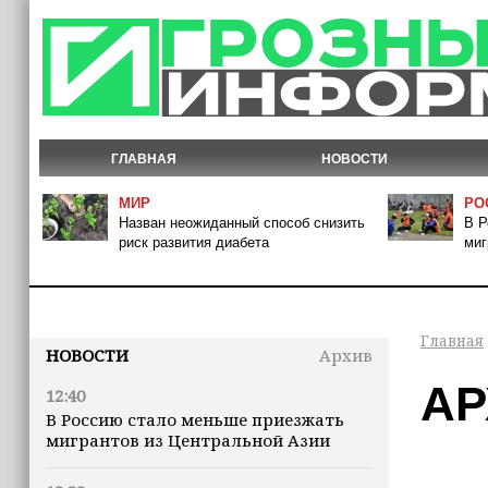
ГЛАВНАЯ
НОВОСТИ
МИР
РО
Назван неожиданный способ снизить
В Р
риск развития диабета
миг
Главная
НОВОСТИ
Архив
АР
12:40
В Россию стало меньше приезжать
мигрантов из Центральной Азии