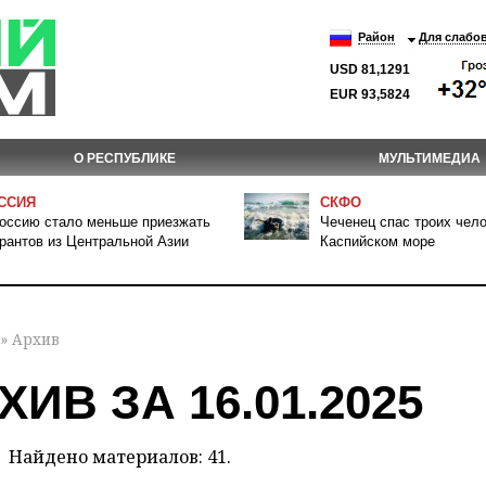
Район
Для слабо
USD 81,1291
EUR 93,5824
О РЕСПУБЛИКЕ
МУЛЬТИМЕДИА
ССИЯ
СКФО
оссию стало меньше приезжать
Чеченец спас троих чело
рантов из Центральной Азии
Каспийском море
» Архив
ХИВ ЗА 16.01.2025
Найдено материалов: 41.