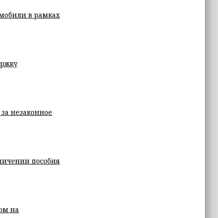
мобили в рамках
ержку
 за незаконное
еличении пособия
ом на