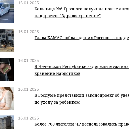
16.01.2025
Больница №6 Грозного получила новые авто
нацпроекта "Здравоохранение"
16.01.2025
Глава ХАМАС поблагодарил Россию за подд
16.01.2025
В Чеченской Республике задержан мужчина
хранение наркотиков
16.01.2025
В Госдуме представили законопроект об ув
по уходу за ребенком
16.01.2025
Более 700 жителей ЧР воспользовались прав