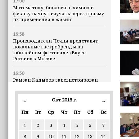
17:00
Математику, биологию, химию и
физику начнут изучать через призму
их применения в жизни
16:58
Производители Чечни представят
локальные гастробренды на
юбилейном фестивале «Вкусы
России» в Москве
16:50
Рамзан Кадыров зарегистрирован
кандидатом на должность Главы ЧР
Окт 2018 г.
16:47
←
→
Почему кошки заранее чувствуют
Пн
Вт
Ср
Чт
Пт
Сб
Вс
землетрясения, рассказала
ветеринар
1
2
3
4
5
6
7
16:12
8
9
10
11
12
13
14