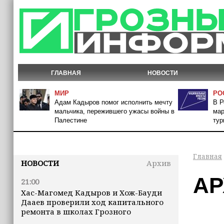
ГЛАВНАЯ
НОВОСТИ
МИР
РО
Адам Кадыров помог исполнить мечту
В Р
мальчика, пережившего ужасы войны в
мар
Палестине
тур
Главная
НОВОСТИ
Архив
АР
21:00
Хас-Магомед Кадыров и Хож-Бауди
Дааев проверили ход капитального
ремонта в школах Грозного