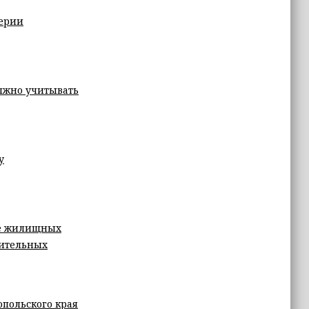
ерии
лжно учитывать
у
ие жилищных
нительных
опольского края