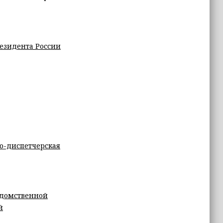
езидента России
о-диспетчерская
едомственной
й