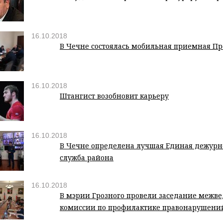
16.10.2018
В Чечне состоялась мобильная приемная Пр
16.10.2018
Штангист возобновит карьеру
16.10.2018
В Чечне определена лучшая Единая дежурн
служба района
16.10.2018
В мэрии Грозного провели заседание межв
комиссии по профилактике правонарушени