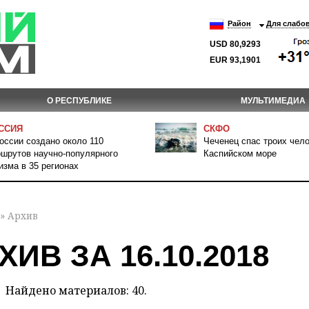
Район
Для слабо
USD 80,9293
EUR 93,1901
О РЕСПУБЛИКЕ
МУЛЬТИМЕДИА
ССИЯ
СКФО
оссии создано около 110
Чеченец спас троих чело
шрутов научно-популярного
Каспийском море
изма в 35 регионах
» Архив
ХИВ ЗА 16.10.2018
Найдено материалов: 40.