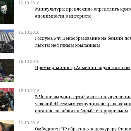
16.10.2018
Минкультуры предложило определить крит
анонимности в интернете
16.10.2018
Госдума РФ: Ценообразование на бензин до
льготы нефтяным компаниям
16.10.2018
Премьер-министр Армении подал в отставк
16.10.2018
В Чечне выдали сертификаты на улучшен
условий 44 семьям сотрудников правоохра
органов, погибших в борьбе с терроризмом
16.10.2018
Омбудсмен ЧР обратился к прокурору Ставр