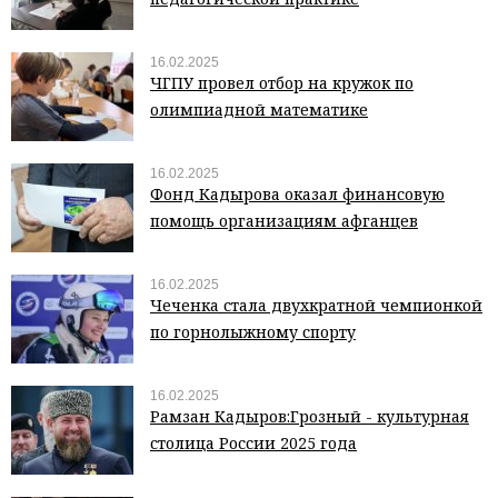
16.02.2025
ЧГПУ провел отбор на кружок по
олимпиадной математике
16.02.2025
Фонд Кадырова оказал финансовую
помощь организациям афганцев
16.02.2025
Чеченка стала двухкратной чемпионкой
по горнолыжному спорту
16.02.2025
Рамзан Кадыров:Грозный - культурная
столица России 2025 года