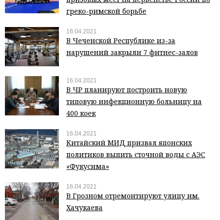
греко-римской борьбе
16.04.2021
В Чеченской Республике из-за
нарушений закрыли 7 фитнес-залов
16.04.2021
В ЧР планируют построить новую
типовую инфекционную больницу на
400 коек
16.04.2021
Китайский МИД призвал японских
политиков выпить сточной воды с АЭС
«Фукусима»
16.04.2021
В Грозном отремонтируют улицу им.
Хачукаева