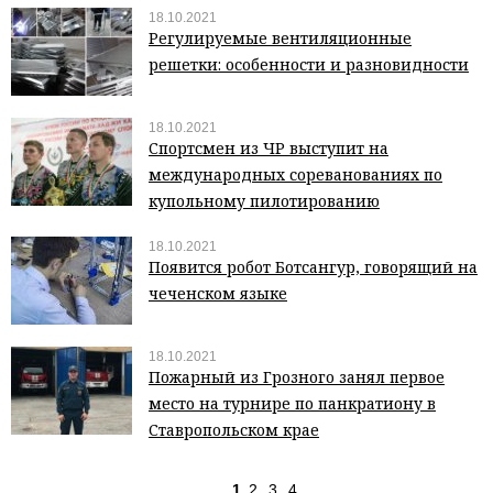
18.10.2021
Регулируемые вентиляционные
решетки: особенности и разновидности
18.10.2021
Спортсмен из ЧР выступит на
международных сореванованиях по
купольному пилотированию
18.10.2021
Появится робот Ботсангур, говорящий на
чеченском языке
18.10.2021
Пожарный из Грозного занял первое
место на турнире по панкратиону в
Ставропольском крае
1
2
3
4