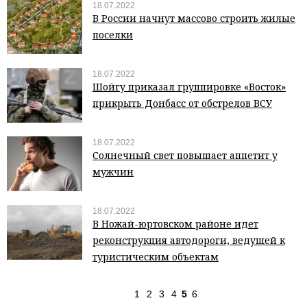
18.07.2022
В России начнут массово строить жилые
поселки
18.07.2022
Шойгу приказал группировке «Восток»
прикрыть Донбасс от обстрелов ВСУ
18.07.2022
Солнечный свет повышает аппетит у
мужчин
18.07.2022
В Ножай-юртовском районе идет
реконструкция автодороги, ведущей к
туристическим объектам
1
2
3
4
5
6