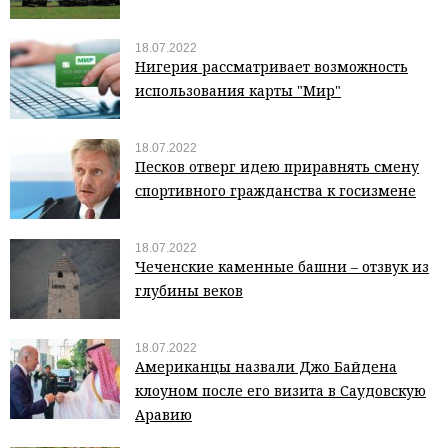
18.07.2022
Нигерия рассматривает возможность
использования карты "Мир"
18.07.2022
Песков отверг идею приравнять смену
спортивного гражданства к госизмене
18.07.2022
Чеченские каменные башни – отзвук из
глубины веков
18.07.2022
Американцы назвали Джо Байдена
клоуном после его визита в Саудовскую
Аравию