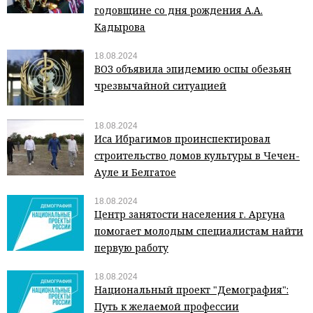
годовщине со дня рождения А.А.
Кадырова
18.08.2024
ВОЗ объявила эпидемию оспы обезьян
чрезвычайной ситуацией
18.08.2024
Иса Ибрагимов проинспектировал
строительство домов культуры в Чечен-
Ауле и Белгатое
18.08.2024
Центр занятости населения г. Аргуна
помогает молодым специалистам найти
первую работу
18.08.2024
Национальный проект "Демография":
Путь к желаемой профессии