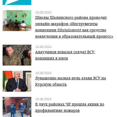
18.08.2024
Школы Шалинского района проводят
онлайн-марафон «Инструменты
концепции Edutainment как средство
вовлечения в образовательный процесс»
18.08.2024
Алаудинов показал солдат ВСУ,
попавших в плен
18.08.2024
Лукашенко назвал цель атаки ВСУ на
Курскую область
18.08.2024
В двух районах ЧР прошла акция по
профилактике пожаров