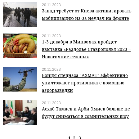
20.11.2023
Запад требует от Киева активизировать
мобилизацию из-за неудач на фронте
20.11.2023
1-3 декабря в Минводах пройдет
выставка «Раздолье Ставрополья 2023 –
Новогодние сезоны»
20.11.2023
Бойцы спецназа "АХМАТ" эффективно
уничтожают противника с помощью
аэроразведки
20.11.2023
Асхаб Тамаев и Арби Эмиев больше не
будут сниматься в сомнительных шоу
1
2
3