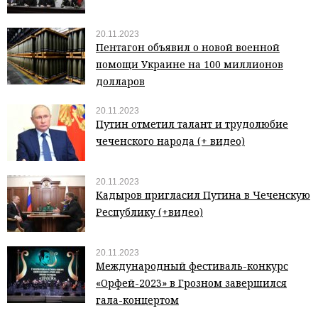
20.11.2023
Пентагон объявил о новой военной
помощи Украине на 100 миллионов
долларов
20.11.2023
Путин отметил талант и трудолюбие
чеченского народа (+ видео)
20.11.2023
Кадыров пригласил Путина в Чеченскую
Республику (+видео)
20.11.2023
Международный фестиваль-конкурс
«Орфей-2023» в Грозном завершился
гала-концертом