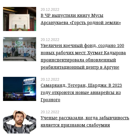
20.12.2022
В ЧР выпустили книгу Мусы
Арсанукаева «Горсть родной земли»
20.12.2022
Увеличен коечный фонд, создано 100
новых рабочих мест: Хутмат Кадырова
проинспектировала обновленный
реабилитационный центр в Аргуне
20.12.2022
Самарканд, Тегеран, Шарджа: В 2023
году откроются новые авиарейсы из
Грозного
20.12.2022
Ученые рассказали, когда забывчивость
является признаком слабоумия