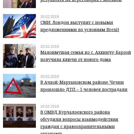
20.02.2019
СМИ: Лондон выступит с новыми
предложениями по условиям Brexit
20.02.2019
Малоимущая семья из с. Ахкинчу-Барзой
получила ключи от нового дома
20.02.2019
В Ачхой-Мартановском районе Чечни
произошло ДТП – 5 человек пострадали
20.02.2019
В ОМВД Курчалоевского района
обсудили вопросы взаимодействия
граждан с правоохранительными
органами