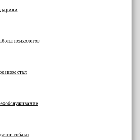
одарили
аботы психологов
Грозном стал
техобслуживание
дячие собаки