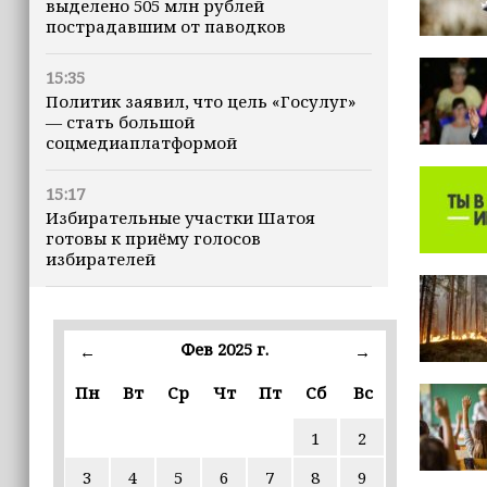
выделено 505 млн рублей
пострадавшим от паводков
15:35
Политик заявил, что цель «Госулуг»
— стать большой
соцмедиаплатформой
15:17
Избирательные участки Шатоя
готовы к приёму голосов
избирателей
15:02
Турция, Саудовская Аравия и
Фев 2025 г.
←
→
Пакистан подписали «Мекканское
соглашение» о коллективной обороне
Пн
Вт
Ср
Чт
Пт
Сб
Вс
14:58
1
2
Кадыров: сдача в плен становится
для многих военнослужащих ВСУ
3
4
5
6
7
8
9