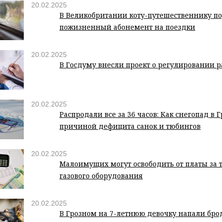
20.02.2025
В Великобритании коту-путешественнику п
пожизненный абонемент на поездки
20.02.2025
В Госдуму внесли проект о регулировании р
20.02.2025
Распродали все за 36 часов: Как снегопад в 
причиной дефицита санок и тюбингов
20.02.2025
Малоимущих могут освободить от платы за 
газового оборудования
20.02.2025
В Грозном на 7-летнюю девочку напали бро