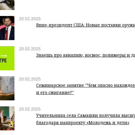
20.02.2025
Вице-президент США: Новые поставки оружи
20.02.2025
Знаешь про авиацию, космос, полимеры и 
20.02.2025
Семинарское занятие "Чем опасно нахожден
и его сжигание?"
20.02.2025
Учительница села Самашки получила высш
благодаря нацпроекту «Молодежь и дети»