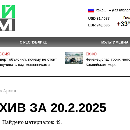
Район
Для слабо
USD 81,4077
EUR 94,0585
О РЕСПУБЛИКЕ
МУЛЬТИМЕДИА
ССИЯ
СКФО
перт объяснил, почему не стоит
Чеченец спас троих чело
шучивать над мошенниками
Каспийском море
» Архив
ХИВ ЗА 20.2.2025
Найдено материалов: 49.