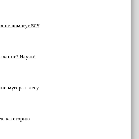
я не помогут ВСУ
дыхание? Научи!
ие мусора в лесу
ую категорию