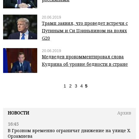
20.06.2019
Трамп заявил, что проведет встречи с
Путиным и Си Цзиньпином на полях
G20
20.06.2019
Медведев прокомментировал слова
Кудрина об уровне бедности в стране
1
2
3
4
5
НОВОСТИ
Архив
16:45
В Грозном временно ограничат движение на улице Х.
Орзамиева