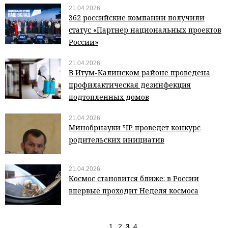
21.04.2026
362 российские компании получили
статус «Партнер национальных проектов
России»
21.04.2026
В Итум-Калинском районе проведена
профилактическая дезинфекция
подтопленных домов
21.04.2026
Минобрнауки ЧР проведет конкурс
родительских инициатив
21.04.2026
Космос становится ближе: в России
впервые проходит Неделя космоса
1
2
3
4