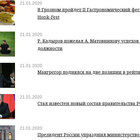
21.01.2020
В Грозном пройдет II Гастрономический фе
Honk-Fest
21.01.2020
Р. Кадыров пожелал А. Матовникову успехов
должности
21.01.2020
Макгрегор поднялся на две позиции в рейт
21.01.2020
Стал известен новый состав правительства 
21.01.2020
Президент России упразднил министерство