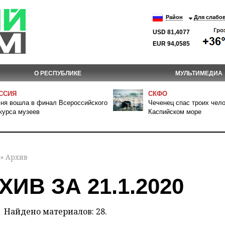
Район
Для слабо
USD 81,4077
EUR 94,0585
О РЕСПУБЛИКЕ
МУЛЬТИМЕДИА
ССИЯ
СКФО
ня вошла в финал Всероссийского
Чеченец спас троих чело
курса музеев
Каспийском море
» Архив
ХИВ ЗА 21.1.2020
Найдено материалов: 28.