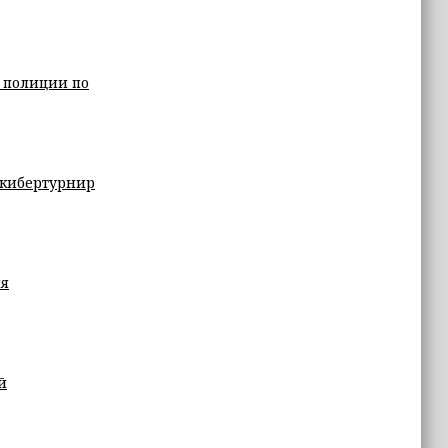
 полиции по
 кибертурнир
ля
й