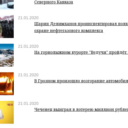
Северного Кавказа
21.01.2020
Шарип Делимханов проинспектировал полк
охране нефтегазового комплекса
21.01.2020
На горнолыжном курорте "Ведучи" пройдёт
21.01.2020
В Грозном произошло возгорание автомоби
21.01.2020
Чеченец выиграл в лотерею миллион рубле