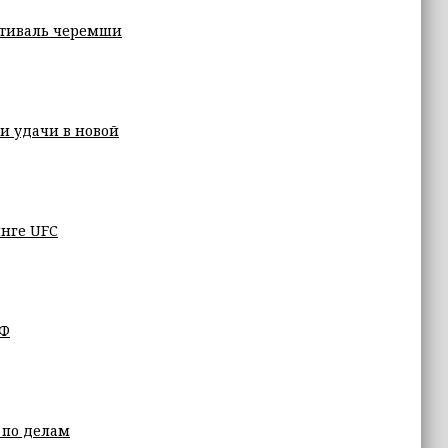
стиваль черемши
 и удачи в новой
инге UFC
РФ
 по делам