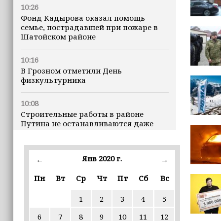
10:26
Фонд Кадырова оказал помощь
семье, пострадавшей при пожаре в
Шатойском районе
10:16
В Грозном отметили День
физкультурника
10:08
Строительные работы в районе
Путина не останавливаются даже
ночью
23:15
Янв 2020 г.
←
→
Доллар превысил 82 рубля впервые с
марта
Пн
Вт
Ср
Чт
Пт
Сб
Вс
1
2
3
4
5
23:06
В пяти школах столицы обновляют
6
7
8
9
10
11
12
инфраструктуру по госпрограмме