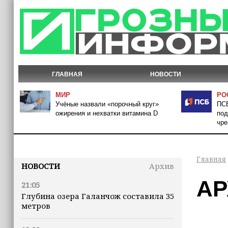
ГЛАВНАЯ
НОВОСТИ
МИР
РО
Учёные назвали «порочный круг»
ПСБ
ожирения и нехватки витамина D
под
чре
Главная
НОВОСТИ
Архив
АР
21:05
Глубина озера Галанчож составила 35
метров