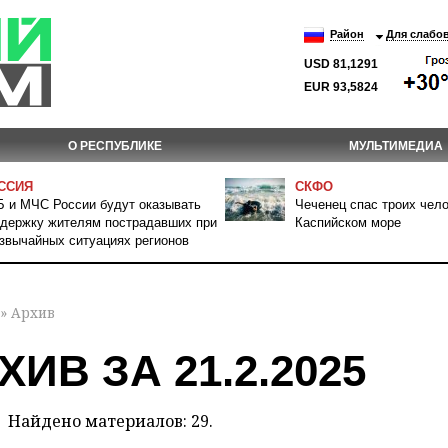
Район
Для слабо
USD 81,1291
EUR 93,5824
О РЕСПУБЛИКЕ
МУЛЬТИМЕДИА
ССИЯ
СКФО
 и МЧС России будут оказывать
Чеченец спас троих чело
держку жителям пострадавших при
Каспийском море
звычайных ситуациях регионов
» Архив
ХИВ ЗА 21.2.2025
Найдено материалов: 29.