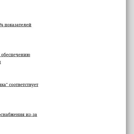
% показателей
о обеспечению
и
ка" соответствует
оснабжения из-за