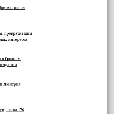
нформацию из
ны, превративший
чных интересов
в в Грозном
в зданий
а и Дмитрия
уировала 170