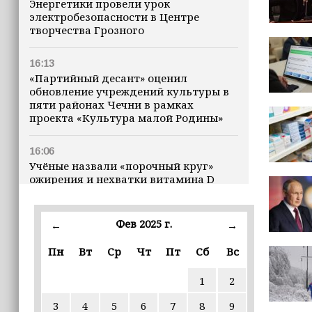
Энергетики провели урок
электробезопасности в Центре
творчества Грозного
16:13
«Партийный десант» оценил
обновление учреждений культуры в
пяти районах Чечни в рамках
проекта «Культура малой Родины»
16:06
Учёные назвали «порочный круг»
ожирения и нехватки витамина D
16:00
Фев 2025 г.
←
→
В Чеченской Республике начинается
история профессионального хоккея
Пн
Вт
Ср
Чт
Пт
Сб
Вс
15:55
1
2
В Чеченской Республики
избирательные комиссии
3
4
5
6
7
8
9