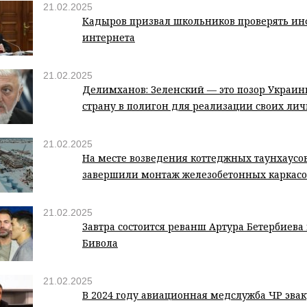
21.02.2025
Кадыров призвал школьников проверять и
интернета
21.02.2025
Делимханов: Зеленский — это позор Украи
страну в полигон для реализации своих ли
21.02.2025
На месте возведения коттеджных таунхаусо
завершили монтаж железобетонных каркасо
21.02.2025
Завтра состоится реванш Артура Бетербиев
Бивола
21.02.2025
В 2024 году авиационная медслужба ЧР эвак