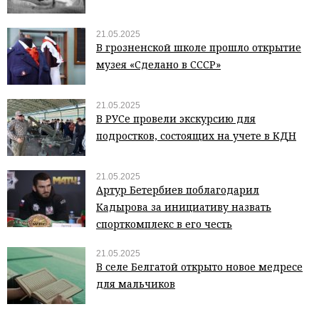
21.05.2025
В грозненской школе прошло открытие
музея «Сделано в СССР»
21.05.2025
В РУСе провели экскурсию для
подростков, состоящих на учете в КДН
21.05.2025
Артур Бетербиев поблагодарил
Кадырова за инициативу назвать
спорткомплекс в его честь
21.05.2025
В селе Белгатой открыто новое медресе
для мальчиков