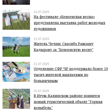
21.07.2025
На фестивале «Беноевская весна»
представлена выставка работ молодых
художников
21.07.2025
Житель Чечни: Спасибо Рамзану
Кадырову за "Беноевскую весну"
21.07.2025
Отделение СФР ЧР поддержало более 19
тысяч жителей выплатами по
больничным
21.07.2025
В Итум-Калинском районе появится
новый туристический объект "Горная
колыбель"