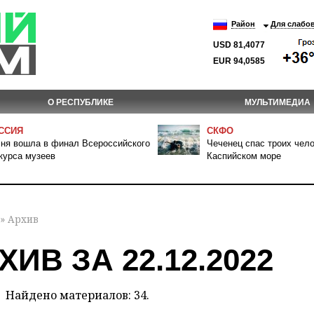
Район
Для слабо
USD 81,4077
EUR 94,0585
О РЕСПУБЛИКЕ
МУЛЬТИМЕДИА
ССИЯ
СКФО
ня вошла в финал Всероссийского
Чеченец спас троих чело
курса музеев
Каспийском море
» Архив
ХИВ ЗА 22.12.2022
Найдено материалов: 34.