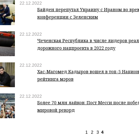
22.12.2022
Байден перепутал Украину с Ираном во врем
конференции с Зеленским
22.12.2022
Чеченская Республика в числе лидеров реа
дорожного нацпроекта в 2022 году
22.12.2022
Хас-Магомед Кадыров вошел в топ-5 Нацио
рейтинга мэров
22.12.2022
Более 70 млн лайков: Пост Месси после поб
мировой рекорд
1
2
3
4