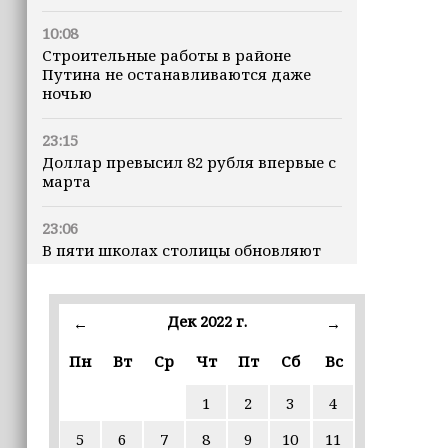
10:08
Строительные работы в районе
Путина не останавливаются даже
ночью
23:15
Доллар превысил 82 рубля впервые с
марта
23:06
В пяти школах столицы обновляют
инфраструктуру по госпрограмме
22:30
Дек 2022 г.
←
→
Силы ПВО сбили 75 БПЛА над
регионами России за последние
Пн
Вт
Ср
Чт
Пт
Сб
Вс
сутки
1
2
3
4
20:09
5
6
7
8
9
10
11
iPhone может исчезнуть с рынка