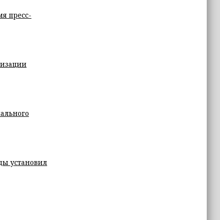
я пресс-
лизации
нального
еды установил